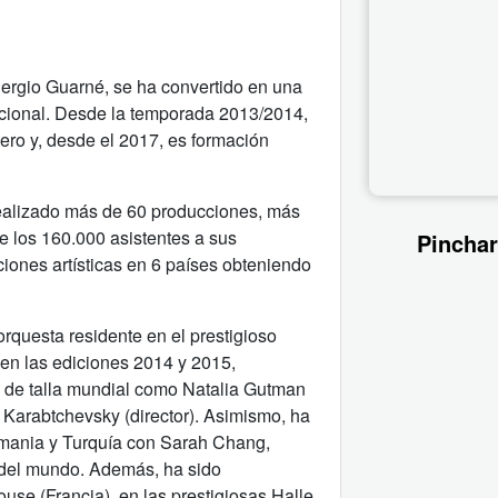
ergio Guarné, se ha convertido en una
acional. Desde la temporada 2013/2014,
sero y, desde el 2017, es formación
ealizado más de 60 producciones, más
e los 160.000 asistentes a sus
Pinchar
iones artísticas en 6 países obteniendo
orquesta residente en el prestigioso
) en las ediciones 2014 y 2015,
s de talla mundial como Natalia Gutman
c Karabtchevsky (director). Asimismo, ha
emania y Turquía con Sarah Chang,
s del mundo. Además, ha sido
se (Francia), en las prestigiosas Halle