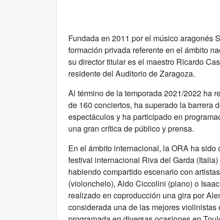
Fundada en 2011 por el músico aragonés S
formación privada referente en el ámbito n
su director titular es el maestro Ricardo Ca
residente del Auditorio de Zaragoza.
Al término de la temporada 2021/2022 ha r
de 160 conciertos, ha superado la barrera d
espectáculos y ha participado en programac
una gran crítica de público y prensa.
En el ámbito internacional, la ORA ha sido 
festival internacional Riva del Garda (Italia
habiendo compartido escenario con artista
(violonchelo), Aldo Ciccolini (piano) o Isaa
realizado en coproducción una gira por Al
considerada una de las mejores violinista
programada en diversas ocasiones en Toulou