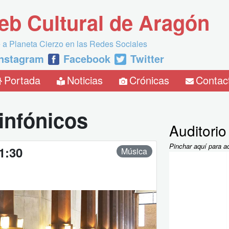
eb Cultural de Aragón
 a Planeta Cierzo en las Redes Sociales
Instagram
Facebook
Twitter
Portada
Noticias
Crónicas
Contac
infónicos
Auditori
Pinchar aquí para a
1:30
Música