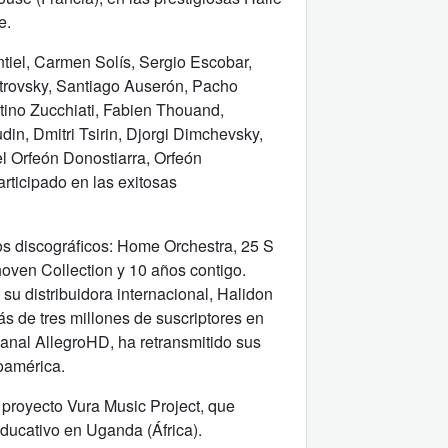
e.
tiel, Carmen Solís, Sergio Escobar,
trovsky, Santiago Auserón, Pacho
tino Zucchiati, Fabien Thouand,
in, Dmitri Tsirin, Djorgi Dimchevsky,
l Orfeón Donostiarra, Orfeón
rticipado en las exitosas
os discográficos: Home Orchestra, 25 S
hoven Collection y 10 años contigo.
u distribuidora internacional, Halidon
s de tres millones de suscriptores en
anal AllegroHD, ha retransmitido sus
oamérica.
 proyecto Vura Music Project, que
educativo en Uganda (África).