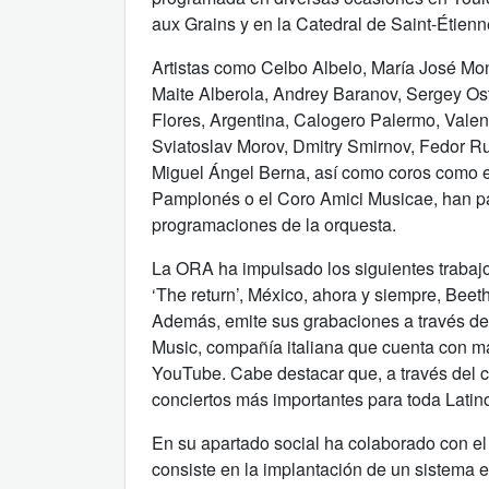
aux Grains y en la Catedral de Saint-Étienn
Artistas como Celbo Albelo, María José Mon
Maite Alberola, Andrey Baranov, Sergey Os
Flores, Argentina, Calogero Palermo, Valen
Sviatoslav Morov, Dmitry Smirnov, Fedor Rud
Miguel Ángel Berna, así como coros como e
Pamplonés o el Coro Amici Musicae, han pa
programaciones de la orquesta.
La ORA ha impulsado los siguientes trabaj
‘The return’, México, ahora y siempre, Beet
Además, emite sus grabaciones a través de s
Music, compañía italiana que cuenta con má
YouTube. Cabe destacar que, a través del c
conciertos más importantes para toda Latin
En su apartado social ha colaborado con el
consiste en la implantación de un sistema 