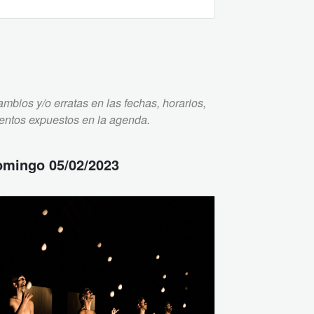
mbios y/o erratas en las fechas, horarios,
ventos expuestos en la agenda.
omingo 05/02/2023