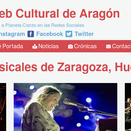
eb Cultural de Aragón
 a Planeta Cierzo en las Redes Sociales
Instagram
Facebook
Twitter
Portada
Noticias
Crónicas
Contac
icales de Zaragoza, Hu