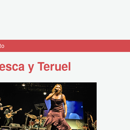
to
esca y Teruel