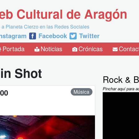
eb Cultural de Aragón
 a Planeta Cierzo en las Redes Sociales
Instagram
Facebook
Twitter
Portada
Noticias
Crónicas
Contac
in Shot
Rock & B
Pinchar aquí para a
:00
Música