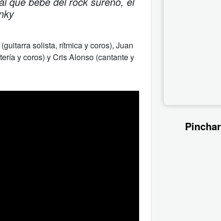
l que bebe del rock sureño, el
unky
itarra solista, rítmica y coros), Juan
ería y coros) y Cris Alonso (cantante y
Pinchar