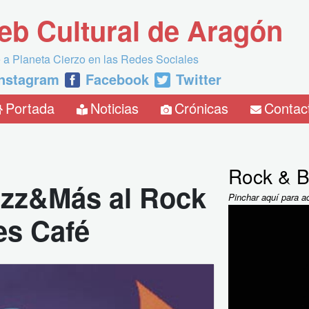
eb Cultural de Aragón
 a Planeta Cierzo en las Redes Sociales
Instagram
Facebook
Twitter
Portada
Noticias
Crónicas
Contac
Rock & B
Jazz&Más al Rock
Pinchar aquí para a
es Café