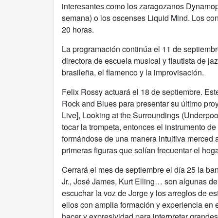
interesantes como los zaragozanos Dynamoph
semana) o los oscenses Liquid Mind. Los conc
20 horas.
La programación continúa el 11 de septiemb
directora de escuela musical y flautista de ja
brasileña, el flamenco y la improvisación.
Felix Rossy actuará el 18 de septiembre. Este
Rock and Blues para presentar su último proy
Live], Looking at the Surroundings (Underpoo
tocar la trompeta, entonces el instrumento 
formándose de una manera intuitiva merced a 
primeras figuras que solían frecuentar el hoga
Cerrará el mes de septiembre el día 25 la ba
Jr., José James, Kurt Elling… son algunas de
escuchar la voz de Jorge y los arreglos de 
ellos con amplia formación y experiencia en 
hacer y expresividad para interpretar grandes