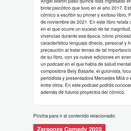
Ángel Martín pasó quince días ingresado en
brote psicótico que tuvo en el año 2017. Es
cómico a escribir su primer y exitoso libro,
de noviembre de 2021. En este libro relata
en el que ocurre un suceso de tal magnitud
vivencias durante esa época, cómo procesó l
característico lenguaje directo, personal y h
precaución al tratar temas de tal importanci
de su libro, con ya nueve ediciones en ene
un podcast en el que habla de salud menta
compositora Bely Basarte, el guionista, loc
periodista y presentadora Mercedes Milá o e
entre otros. En este podcast podrás conocer
además de futuros proyectos del cómico.
Pincha para ir al contenido relacionado:
Zaragoza Comedy 2023