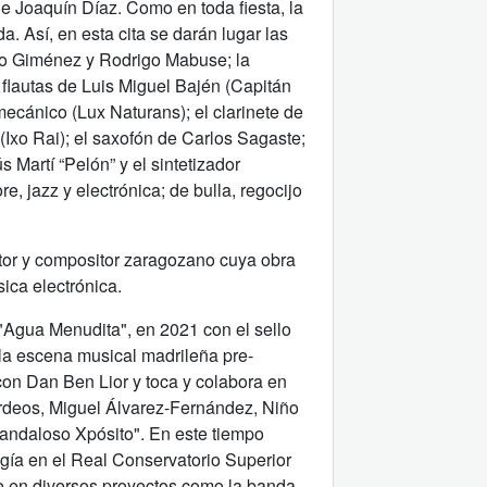
de Joaquín Díaz. Como en toda fiesta, la
a. Así, en esta cita se darán lugar las
vo Giménez y Rodrigo Mabuse; la
y flautas de Luis Miguel Bajén (Capitán
mecánico (Lux Naturans); el clarinete de
 (Ixo Rai); el saxofón de Carlos Sagaste;
ús Martí “Pelón” y el sintetizador
 jazz y electrónica; de bulla, regocijo
tor y compositor zaragozano cuya obra
sica electrónica.
 "Agua Menudita", en 2021 con el sello
a escena musical madrileña pre-
con Dan Ben Lior y toca y colabora en
urdeos, Miguel Álvarez-Fernández, Niño
candaloso Xpósito". En este tiempo
gía en el Real Conservatorio Superior
e en diversos proyectos como la banda