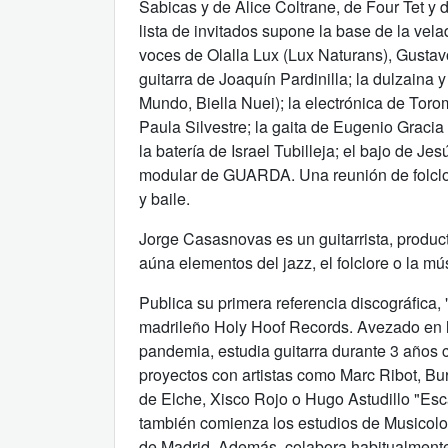
Sabicas y de Alice Coltrane, de Four Tet y 
lista de invitados supone la base de la velad
voces de Olalla Lux (Lux Naturans), Gusta
guitarra de Joaquín Pardinilla; la dulzaina 
Mundo, Biella Nuei); la electrónica de Toro
Paula Silvestre; la gaita de Eugenio Gracia
la batería de Israel Tubilleja; el bajo de Jes
modular de GUARDA. Una reunión de folclore,
y baile.
Jorge Casasnovas es un guitarrista, produc
aúna elementos del jazz, el folclore o la mú
Publica su primera referencia discográfica,
madrileño Holy Hoof Records. Avezado en l
pandemia, estudia guitarra durante 3 años 
proyectos con artistas como Marc Ribot, B
de Elche, Xisco Rojo o Hugo Astudillo "Es
también comienza los estudios de Musicolo
de Madrid. Además, colabora habitualment