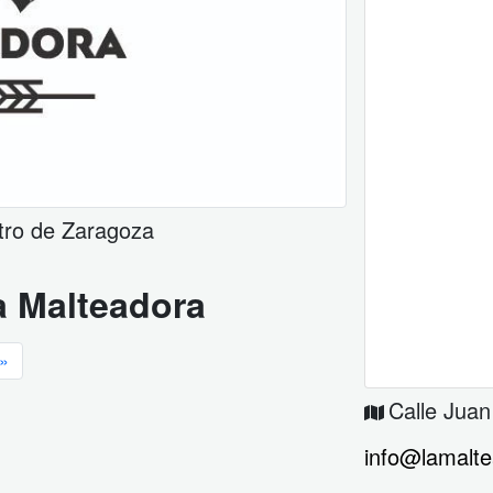
tro de Zaragoza
a Malteadora
»
Calle Juan
info@lamalte