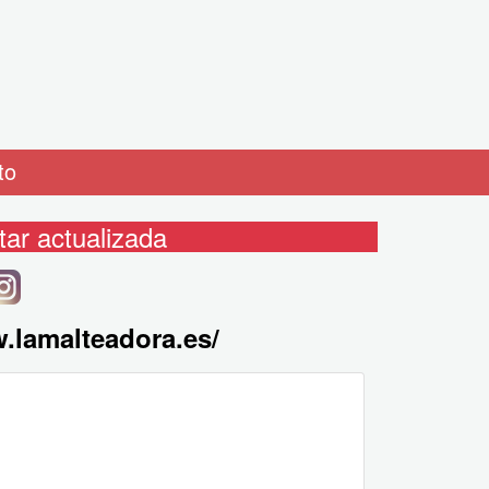
to
ar actualizada
w.lamalteadora.es/