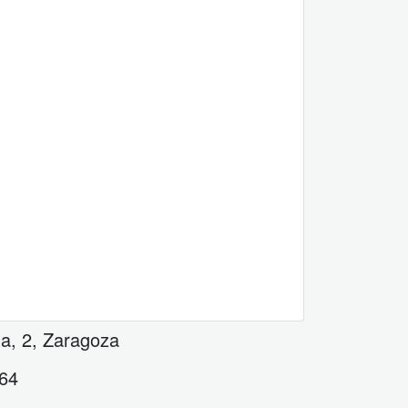
la, 2
,
Zaragoza
 64