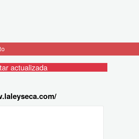
to
ar actualizada
w.laleyseca.com/