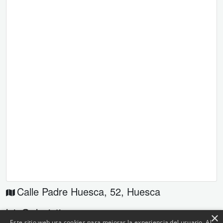
Calle Padre Huesca, 52
,
Huesca
luis@elveintiuno.com
×
Este sitio web usa cookies para mejorar la experiencia del usuario. Al