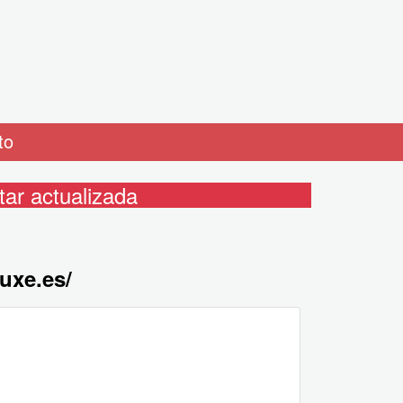
to
ar actualizada
luxe.es/