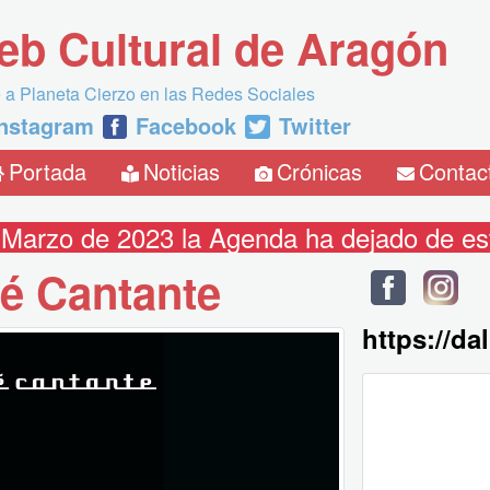
eb Cultural de Aragón
 a Planeta Cierzo en las Redes Sociales
Instagram
Facebook
Twitter
Portada
Noticias
Crónicas
Contac
 Marzo de 2023 la Agenda ha dejado de est
é Cantante
https://da