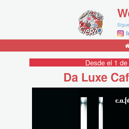
W
Sigue
Desde el 1 de
Da Luxe Caf