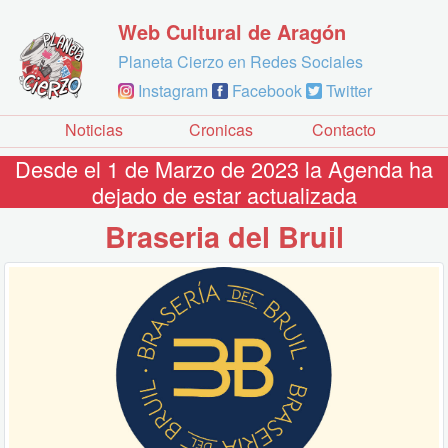
Web Cultural de Aragón
Planeta Cierzo en Redes Sociales
Instagram
Facebook
Twitter
Noticias
Cronicas
Contacto
Desde el 1 de Marzo de 2023 la Agenda ha
dejado de estar actualizada
Braseria del Bruil